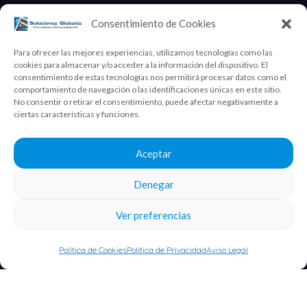
Versiones
Consentimiento de Cookies
Módulos
Información legal
Para ofrecer las mejores experiencias, utilizamos tecnologías como las
Aviso legal
cookies para almacenar y/o acceder a la información del dispositivo. El
consentimiento de estas tecnologías nos permitirá procesar datos como el
Política de privacidad
comportamiento de navegación o las identificaciones únicas en este sitio.
No consentir o retirar el consentimiento, puede afectar negativamente a
Política de cookies
ciertas características y funciones.
¡Apuntate a nuestra newsletter!
Nombre y apellidos
Aceptar
Denegar
Ver preferencias
Correo electrónico
Política de Cookies
Política de Privacidad
Aviso Legal
INFORMACIÓN BÁSICA SOBRE PROTECCIÓN DE
DATOS