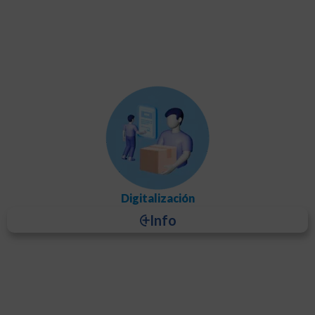
Digitaliza albaranes en tu móvil o PDA, genera
Control
documentos PDF o JPG con una foto y añádelos a
.
Integral
Digitalización
⨭Info