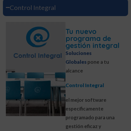
Control Integral
Tu nuevo
programa de
gestión integral
Soluciones
Globales
pone a tu
alcance
Control Integral
el mejor software
específicamente
programado para una
gestión eficaz y