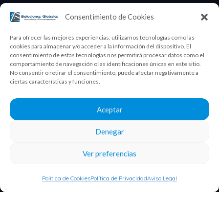
Versiones
Consentimiento de Cookies
Módulos
Información legal
Para ofrecer las mejores experiencias, utilizamos tecnologías como las
Aviso legal
cookies para almacenar y/o acceder a la información del dispositivo. El
consentimiento de estas tecnologías nos permitirá procesar datos como el
Política de privacidad
comportamiento de navegación o las identificaciones únicas en este sitio.
No consentir o retirar el consentimiento, puede afectar negativamente a
Política de cookies
ciertas características y funciones.
¡Apuntate a nuestra newsletter!
Nombre y apellidos
Aceptar
Denegar
Ver preferencias
Correo electrónico
Política de Cookies
Política de Privacidad
Aviso Legal
INFORMACIÓN BÁSICA SOBRE PROTECCIÓN DE
DATOS