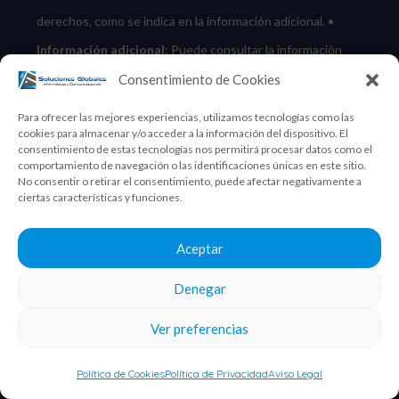
derechos, como se indica en la información adicional.
•
Información adicional
: Puede consultar la información
completa de Protección de Datos en nuestra
«
Política de
Consentimiento de Cookies
»
Privacidad
.
•
Responsable
: Soluciones Globales de
Para ofrecer las mejores experiencias, utilizamos tecnologías como las
cookies para almacenar y/o acceder a la información del dispositivo. El
Informática Multimedia.
consentimiento de estas tecnologías nos permitirá procesar datos como el
comportamiento de navegación o las identificaciones únicas en este sitio.
POLÍTICA DE PRIVACIDAD
No consentir o retirar el consentimiento, puede afectar negativamente a
ciertas características y funciones.
Acepto la
Política de privacidad
Aceptar
Denegar
Ver preferencias
ENVIAR
Colabora
Política de Cookies
Política de Privacidad
Aviso Legal
mos con: