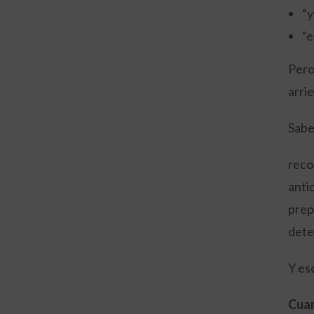
“y
“e
Pero
arri
Sabe
reco
anti
prep
dete
Y es
Cuan