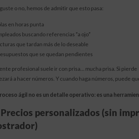
guste o no, hemos de admitir que esto pasa:
las en horas punta
pleados buscando referencias “a ojo”
cturas que tardan más de lo deseable
esupuestos que se quedan pendientes
liente profesional suele ir con prisa… mucha prisa. Si pierd
zará a hacer números. Y cuando haga números, puede que
roceso ágil no es un detalle operativo: es una herramient
- Precios personalizados (sin imp
strador)