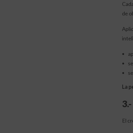
Cada
de o
Apli
inte
ap
se
se
La p
3.
El c