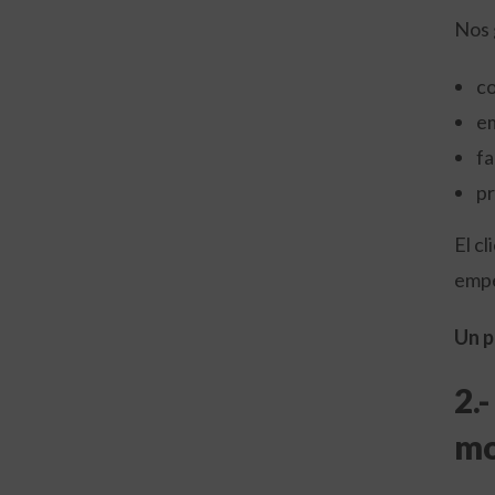
Nos 
co
em
fa
pr
El c
empe
Un p
2.
mo