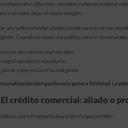
 profesional es diferente: no todos compran el mismo volu
bra y no todos dejan el mismo margen.
car una tarifa estándar a todos puede parecer lo más senci
ligente. Cuando no existe una política clara el cliente acab
arecen descuentos improvisados
 negocia producto a producto
 pierde coherencia en los márgenes
ersonalización bien gestionada genera fidelidad. La im
- El crédito comercial: aliado o p
rédito es una herramienta muy potente que permite: