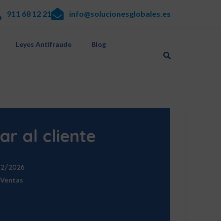
911 68 12 21
info@solucionesglobales.es
Leyes Antifraude
Blog
ar al cliente
02/2026
Ventas