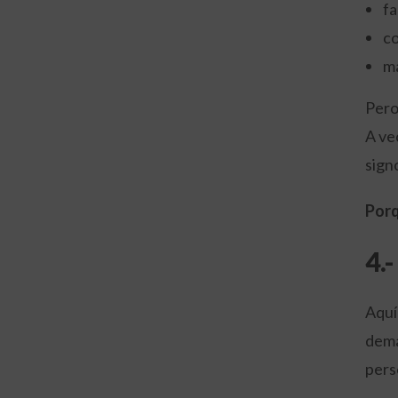
fa
co
m
Pero
A ve
sign
Porq
4.
Aquí
dema
pers