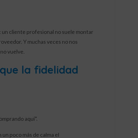
 un cliente profesional no suele montar
proveedor. Y muchas veces no nos
no vuelve.
que la fidelidad
comprando aquí”.
on un poco más de calma el